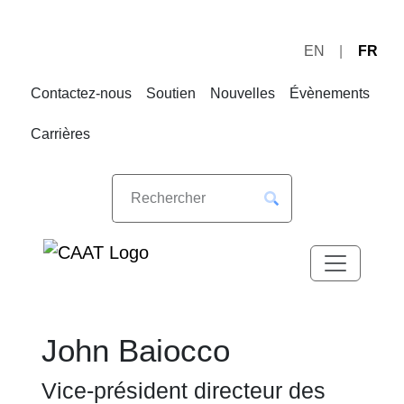
EN
FR
Sauter
Sauter
à
au
Contactez-nous
Soutien
Nouvelles
Évènements
la
contenu
navigation
Carrières
John Baiocco
Vice-président directeur des