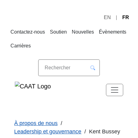
EN
FR
Sauter
Sauter
à
au
Contactez-nous
Soutien
Nouvelles
Évènements
la
contenu
navigation
Carrières
À propos de nous
Leadership et gouvernance
Kent Bussey