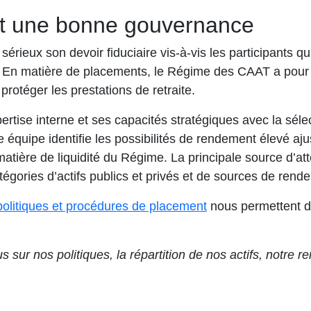
é et une bonne gouvernance
rieux son devoir fiduciaire vis-à-vis les participants qu
ie. En matière de placements, le Régime des CAAT a pour 
protéger les prestations de retraite.
ise interne et ses capacités stratégiques avec la sélect
 équipe identifie les possibilités de rendement élevé aj
ière de liquidité du Régime. La principale source d’atté
tégories d’actifs publics et privés et de sources de rend
s’ouvre dans un no
olitiques et procédures de placement
nous permettent de
 sur nos politiques, la répartition de nos actifs, notre 