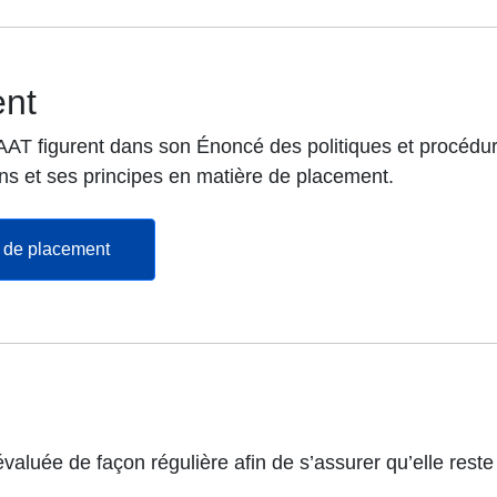
ent
AT figurent dans son Énoncé des politiques et procédur
ons et ses principes en matière de placement.
s’ouvre dans un nouvel onglet
s de placement
éévaluée de façon régulière afin de s’assurer qu’elle rest