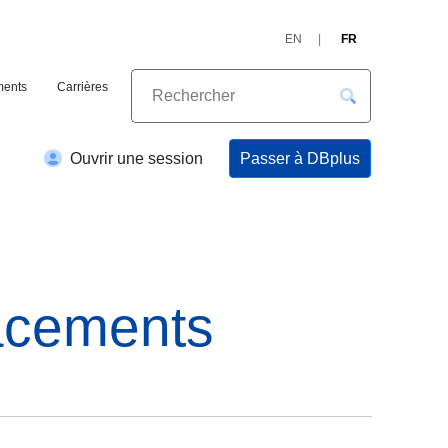
EN
FR
ents
Carrières
Passer à DBplus
Ouvrir une session
lacements