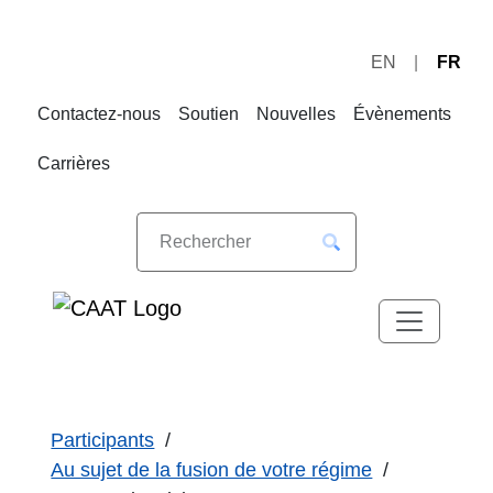
EN
FR
Sauter
Sauter
à
au
Contactez-nous
Soutien
Nouvelles
Évènements
la
contenu
navigation
Carrières
Participants
Au sujet de la fusion de votre régime