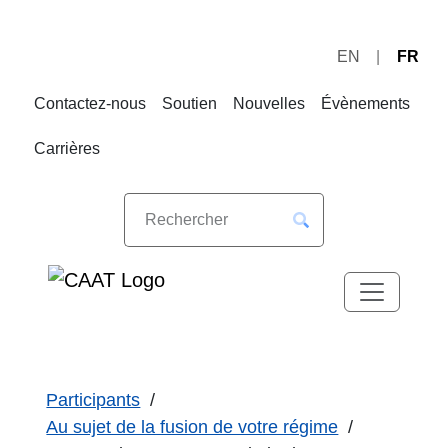
EN
FR
Sauter
Sauter
à
au
Contactez-nous
Soutien
Nouvelles
Évènements
la
contenu
navigation
Carrières
Participants
Au sujet de la fusion de votre régime