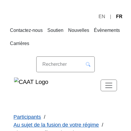
EN
FR
Sauter
Sauter
à
au
Contactez-nous
Soutien
Nouvelles
Évènements
la
contenu
navigation
Carrières
Participants
Au sujet de la fusion de votre régime