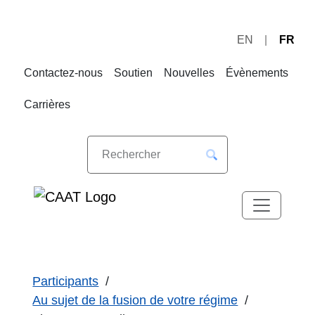
EN
FR
Sauter
Sauter
à
au
Contactez-nous
Soutien
Nouvelles
Évènements
la
contenu
navigation
Carrières
Participants
Au sujet de la fusion de votre régime