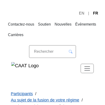
EN
FR
Sauter
Sauter
à
au
Contactez-nous
Soutien
Nouvelles
Évènements
la
contenu
navigation
Carrières
Participants
Au sujet de la fusion de votre régime