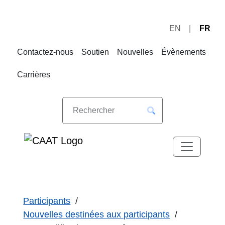
EN
FR
Sauter
Sauter
à
au
Contactez-nous
Soutien
Nouvelles
Évènements
la
contenu
navigation
Carrières
Participants
Nouvelles destinées aux participants