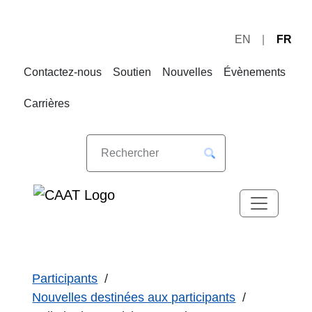
EN
FR
Sauter
Sauter
à
au
Contactez-nous
Soutien
Nouvelles
Évènements
la
contenu
navigation
Carrières
Participants
Nouvelles destinées aux participants