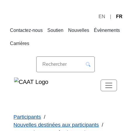
EN
FR
Sauter
Sauter
à
au
Contactez-nous
Soutien
Nouvelles
Évènements
la
contenu
navigation
Carrières
Participants
Nouvelles destinées aux participants