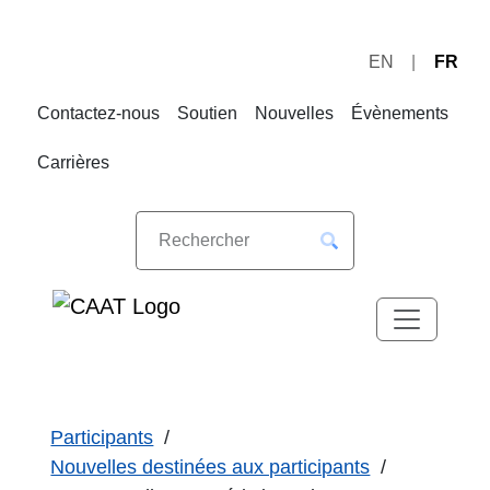
EN
FR
Sauter
Sauter
à
au
Contactez-nous
Soutien
Nouvelles
Évènements
la
contenu
navigation
Carrières
Participants
Nouvelles destinées aux participants