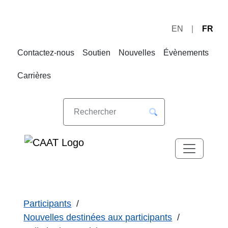
EN
FR
Sauter
Sauter
à
au
Contactez-nous
Soutien
Nouvelles
Évènements
la
contenu
navigation
Carrières
Participants
Nouvelles destinées aux participants