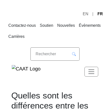
EN
FR
Sauter
Sauter
à
au
Contactez-nous
Soutien
Nouvelles
Évènements
la
contenu
navigation
Carrières
Quelles sont les
différences entre les