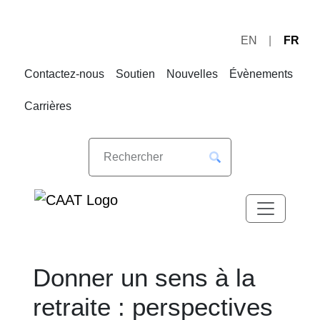
EN
FR
Sauter
Sauter
à
au
Contactez-nous
Soutien
Nouvelles
Évènements
la
contenu
navigation
Carrières
Donner un sens à la
retraite : perspectives