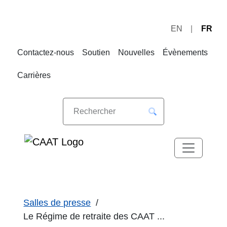
EN
FR
Sauter
Sauter
à
au
Contactez-nous
Soutien
Nouvelles
Évènements
la
contenu
navigation
Carrières
Salles de presse
Le Régime de retraite des CAAT ...