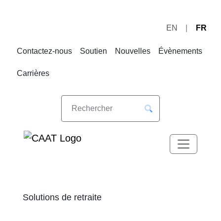
EN
FR
Sauter
Sauter
à
au
Contactez-nous
Soutien
Nouvelles
Évènements
la
contenu
navigation
Carrières
Solutions de retraite