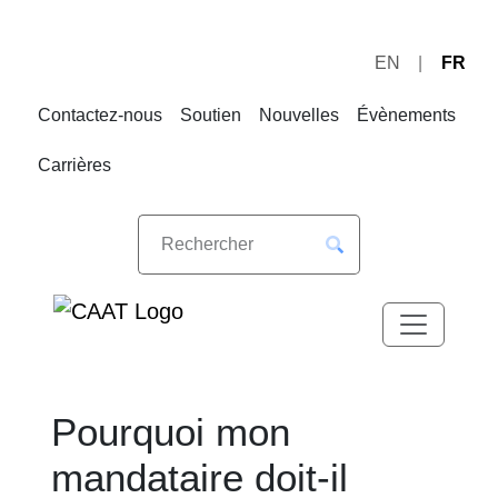
EN
FR
Sauter
Sauter
à
au
Contactez-nous
Soutien
Nouvelles
Évènements
la
contenu
navigation
Carrières
Pourquoi mon
mandataire doit-il