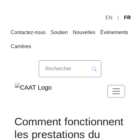
EN
FR
Sauter
Sauter
à
au
Contactez-nous
Soutien
Nouvelles
Évènements
la
contenu
navigation
Carrières
Comment fonctionnent
les prestations du