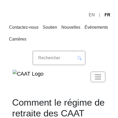
EN
FR
Sauter
Sauter
à
au
Contactez-nous
Soutien
Nouvelles
Évènements
la
contenu
navigation
Carrières
Comment le régime de
retraite des CAAT