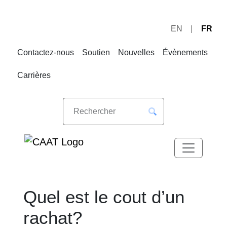
EN
FR
Sauter
Sauter
à
au
Contactez-nous
Soutien
Nouvelles
Évènements
la
contenu
navigation
Carrières
Quel est le cout d’un
rachat?