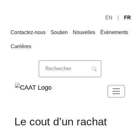
EN
FR
Sauter
Sauter
à
au
Contactez-nous
Soutien
Nouvelles
Évènements
la
contenu
navigation
Carrières
Le cout d’un rachat