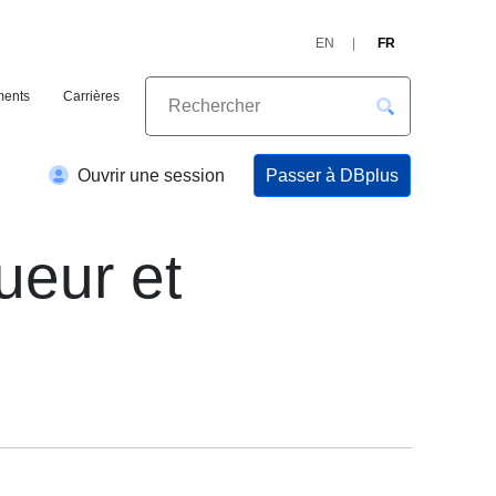
EN
FR
ents
Carrières
Passer à DBplus
Ouvrir une session
ueur et