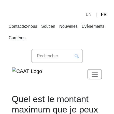
EN
FR
Sauter
Sauter
à
au
Contactez-nous
Soutien
Nouvelles
Évènements
la
contenu
navigation
Carrières
Quel est le montant
maximum que je peux