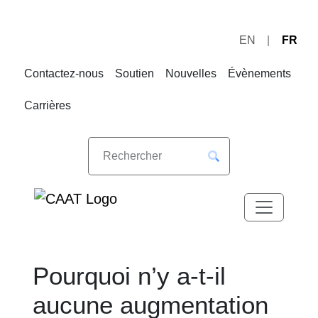
EN
FR
Sauter
Sauter
à
au
Contactez-nous
Soutien
Nouvelles
Évènements
la
contenu
navigation
Carrières
Pourquoi n’y a-t-il
aucune augmentation