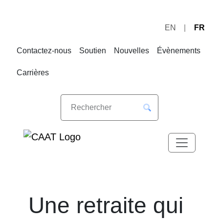
EN
FR
Sauter
Sauter
à
au
Contactez-nous
Soutien
Nouvelles
Évènements
la
contenu
navigation
Carrières
Une retraite qui