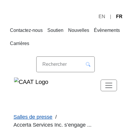
EN
FR
Sauter
Sauter
à
au
Contactez-nous
Soutien
Nouvelles
Évènements
la
contenu
navigation
Carrières
Salles de presse
Accerta Services Inc. s’engage ...