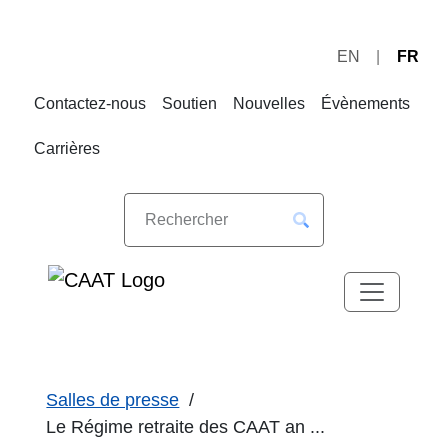
EN
FR
Sauter
Sauter
à
au
Contactez-nous
Soutien
Nouvelles
Évènements
la
contenu
navigation
Carrières
Salles de presse
Le Régime retraite des CAAT an ...