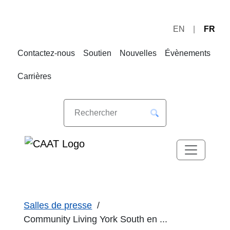
EN
FR
Sauter
Sauter
à
au
Contactez-nous
Soutien
Nouvelles
Évènements
la
contenu
navigation
Carrières
Salles de presse
Community Living York South en ...