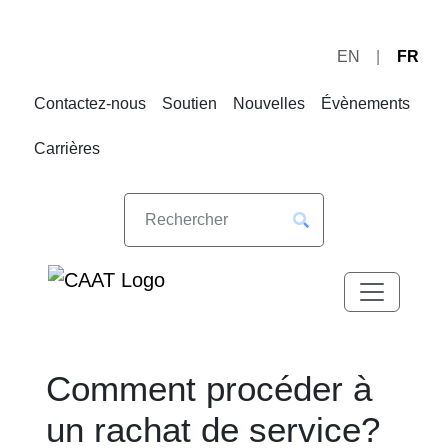
EN
FR
Sauter
Sauter
à
au
Contactez-nous
Soutien
Nouvelles
Évènements
la
contenu
navigation
Carrières
Comment procéder à
un rachat de service?